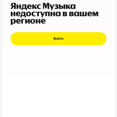
Яндекс Музыка
недоступна в вашем
регионе
Войти