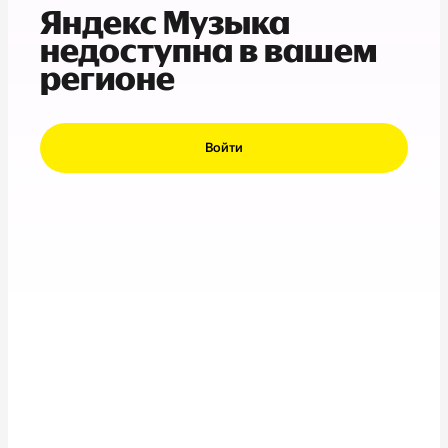
Яндекс Музыка
недоступна в вашем
регионе
Войти