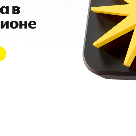
а в
гионе