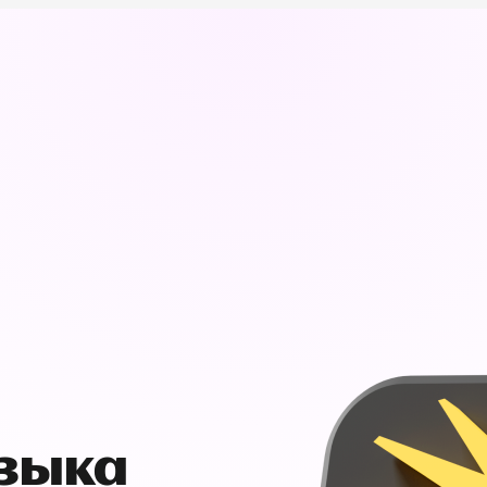
узыка