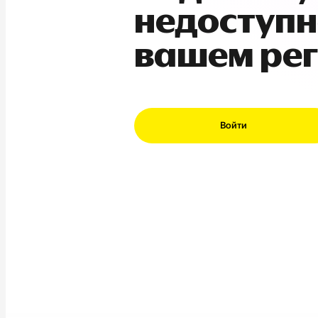
недоступн
вашем ре
Войти