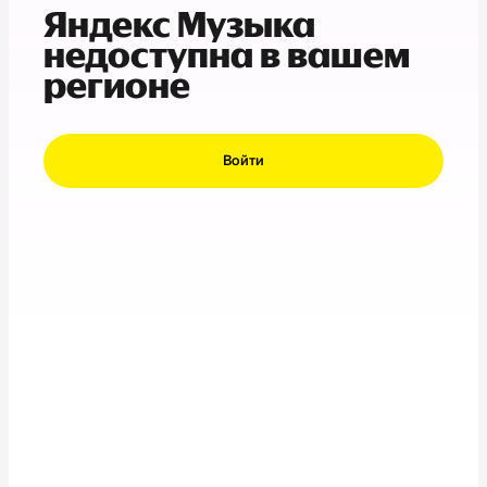
Яндекс Музыка
недоступна в вашем
регионе
Войти