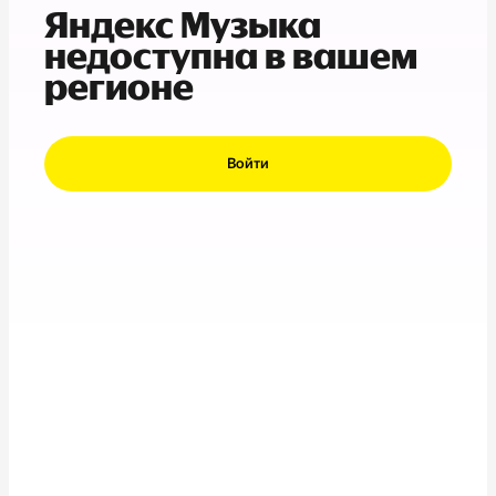
Яндекс Музыка
недоступна в вашем
регионе
Войти