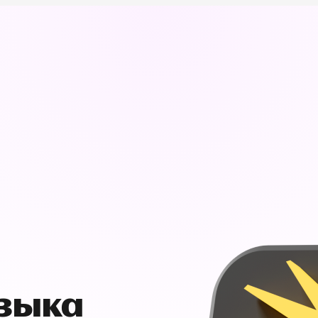
узыка