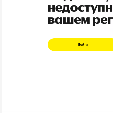
недоступн
вашем ре
Войти