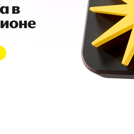
а в
гионе