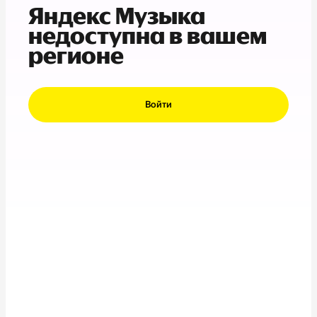
Яндекс Музыка
недоступна в вашем
регионе
Войти