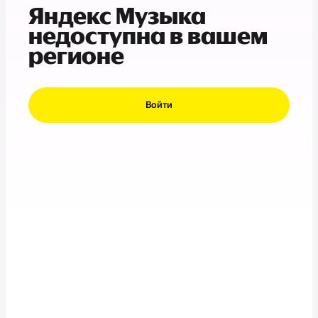
Яндекс Музыка
недоступна в вашем
регионе
Войти