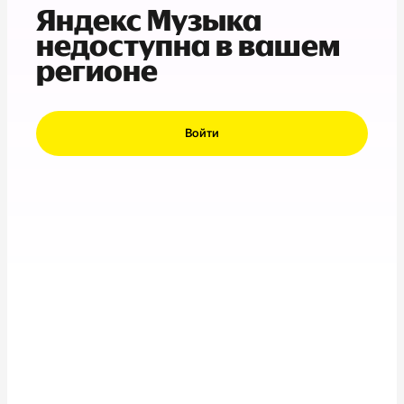
Яндекс Музыка
недоступна в вашем
регионе
Войти