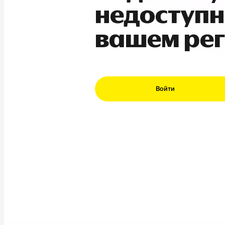
недоступн
вашем ре
Войти