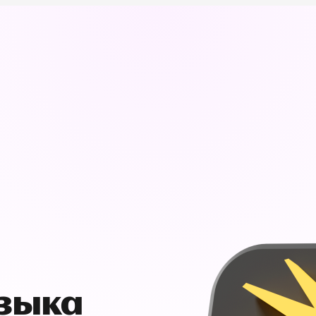
узыка