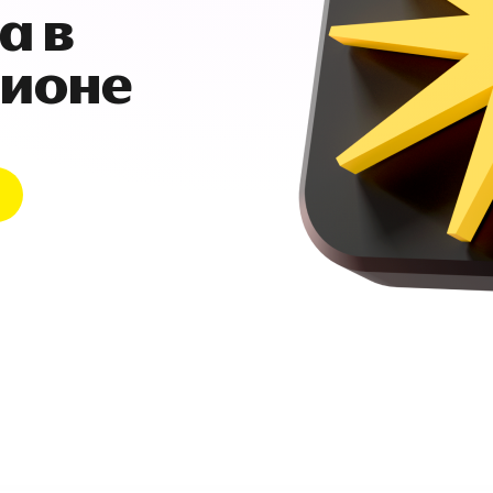
а в
гионе