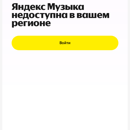
Яндекс Музыка
недоступна в вашем
регионе
Войти