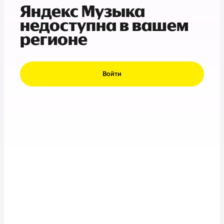
Яндекс Музыка
недоступна в вашем
регионе
Войти