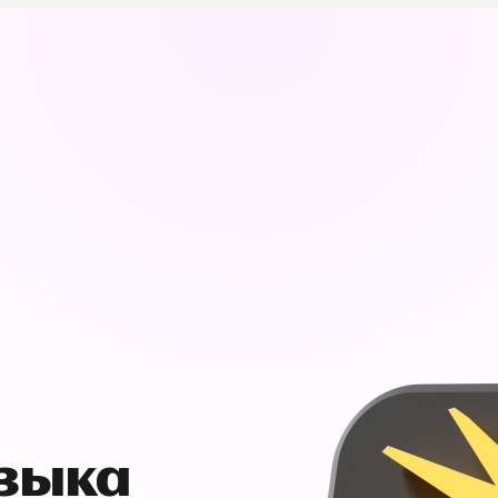
узыка