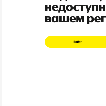
недоступн
вашем ре
Войти