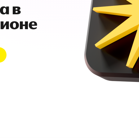
а в
гионе