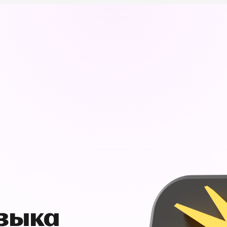
узыка