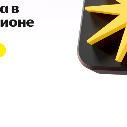
а в
гионе