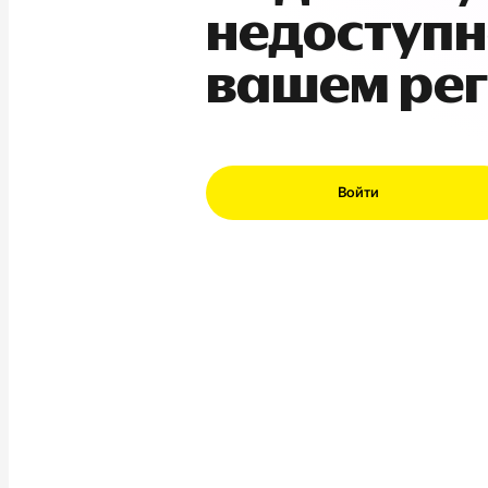
недоступн
вашем ре
Войти