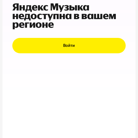
Яндекс Музыка
недоступна в вашем
регионе
Войти