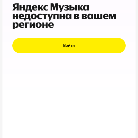
Яндекс Музыка
недоступна в вашем
регионе
Войти