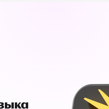
узыка