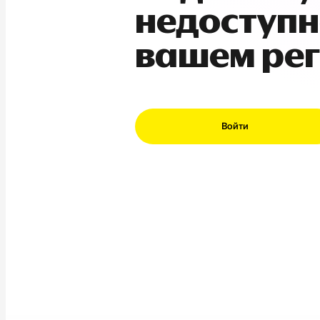
недоступн
вашем ре
Войти