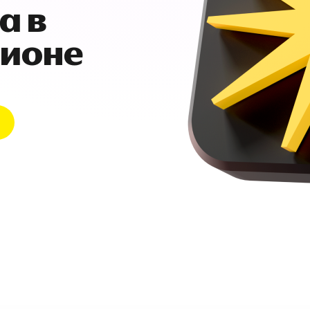
а в
гионе