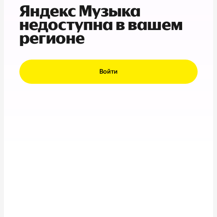
Яндекс Музыка
недоступна в вашем
регионе
Войти