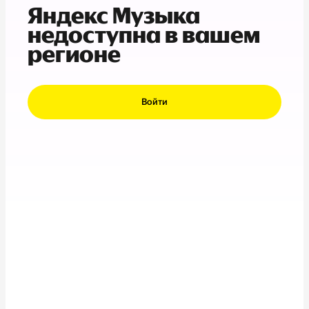
Яндекс Музыка
недоступна в вашем
регионе
Войти