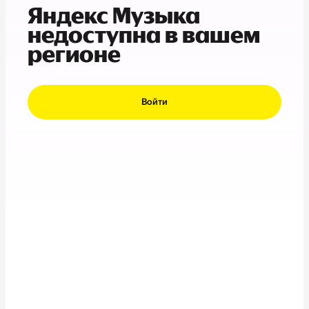
Яндекс Музыка
недоступна в вашем
регионе
Войти