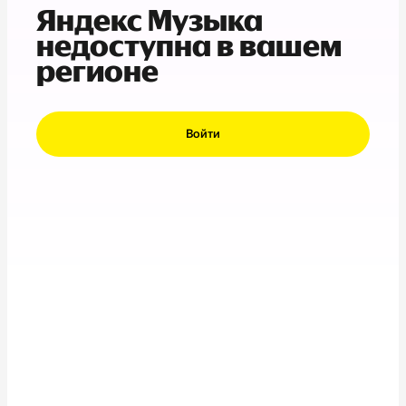
Яндекс Музыка
недоступна в вашем
регионе
Войти