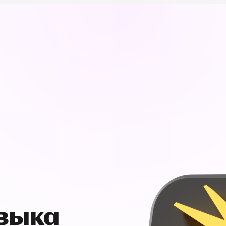
узыка