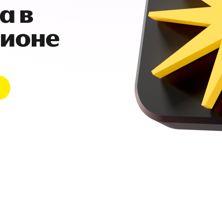
а в
гионе