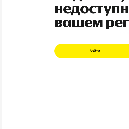
недоступн
вашем ре
Войти