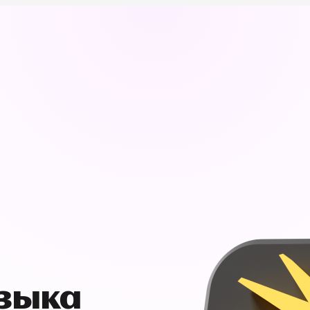
узыка