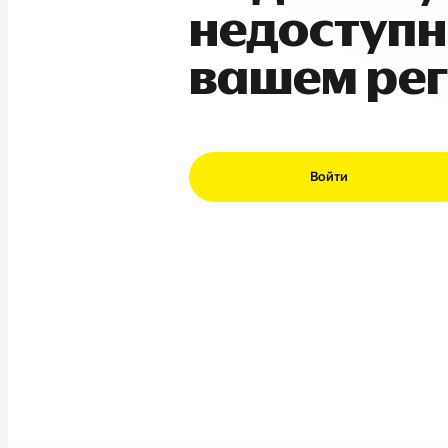
недоступн
вашем ре
Войти