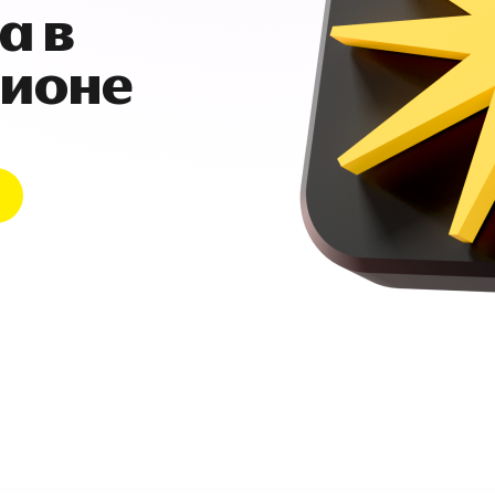
а в
гионе