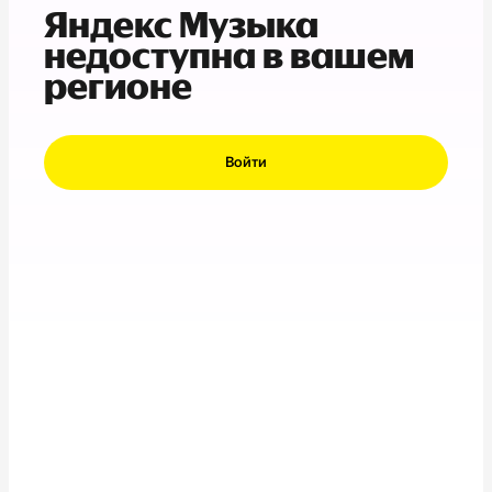
Яндекс Музыка
недоступна в вашем
регионе
Войти