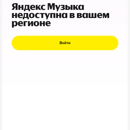
Яндекс Музыка
недоступна в вашем
регионе
Войти