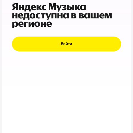
Яндекс Музыка
недоступна в вашем
регионе
Войти