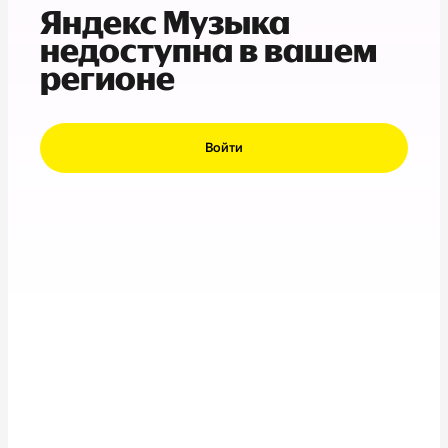
Яндекс Музыка
недоступна в вашем
регионе
Войти