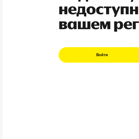
недоступн
вашем ре
Войти