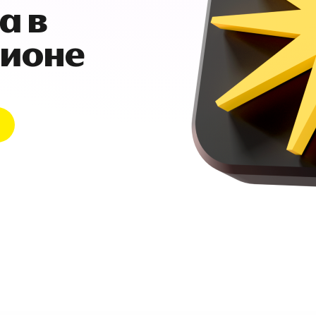
а в
гионе