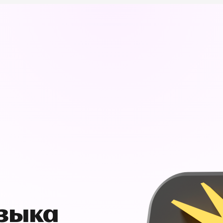
узыка