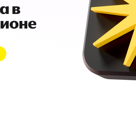
а в
гионе