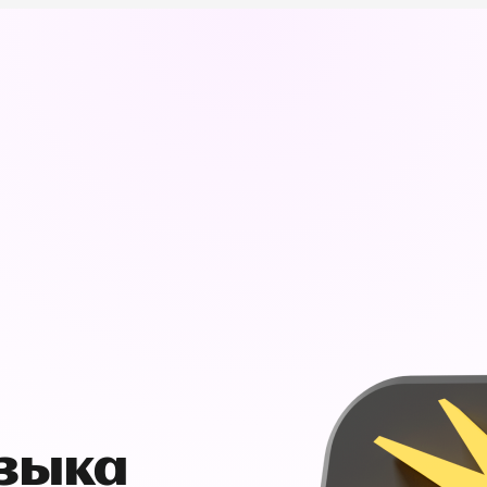
узыка