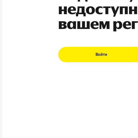
недоступн
вашем ре
Войти