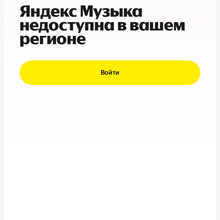
Яндекс Музыка
недоступна в вашем
регионе
Войти