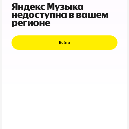
Яндекс Музыка
недоступна в вашем
регионе
Войти