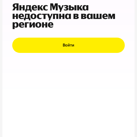
Яндекс Музыка
недоступна в вашем
регионе
Войти