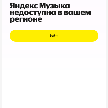
Яндекс Музыка
недоступна в вашем
регионе
Войти