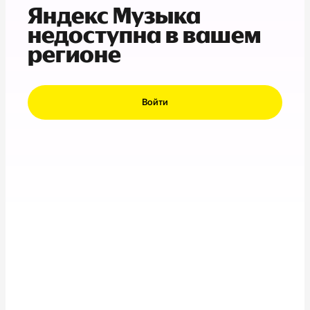
Яндекс Музыка
недоступна в вашем
регионе
Войти