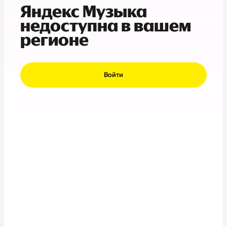
Яндекс Музыка
недоступна в вашем
регионе
Войти