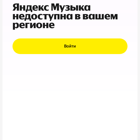
Яндекс Музыка
недоступна в вашем
регионе
Войти