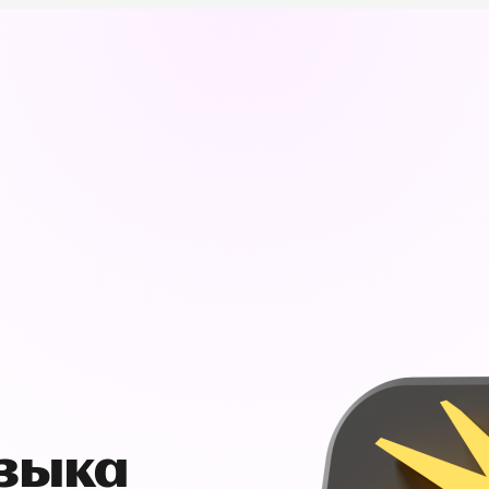
узыка