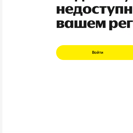
недоступн
вашем ре
Войти