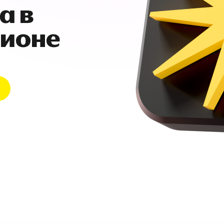
а в
гионе