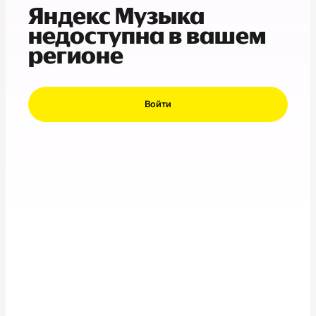
Яндекс Музыка
недоступна в вашем
регионе
Войти