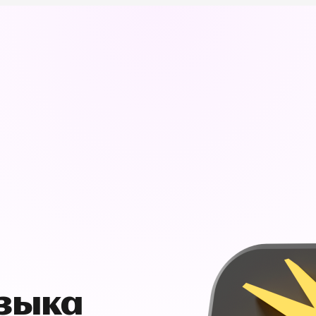
узыка