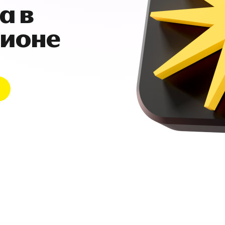
а в
гионе