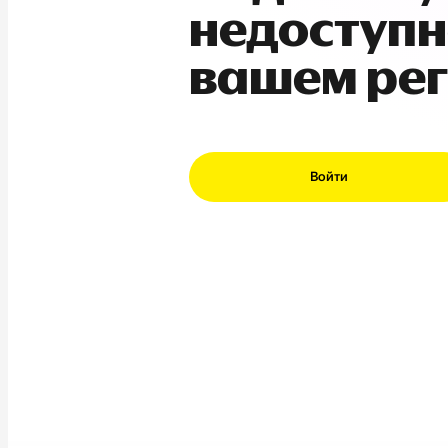
недоступн
вашем ре
Войти