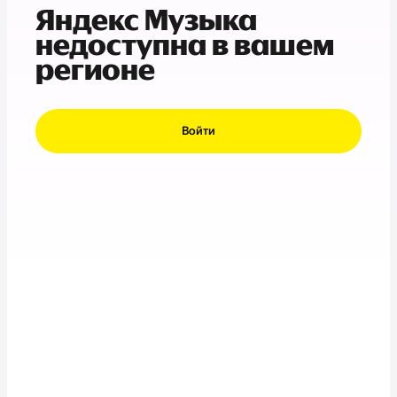
Яндекс Музыка
недоступна в вашем
регионе
Войти