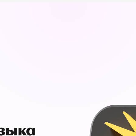
узыка