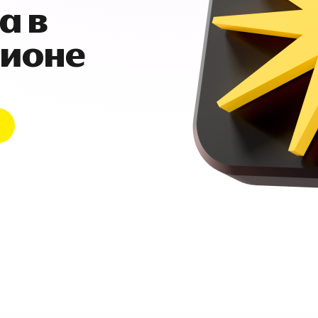
а в
гионе