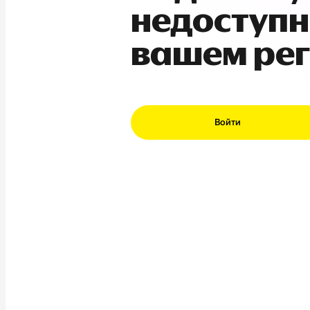
недоступн
вашем ре
Войти