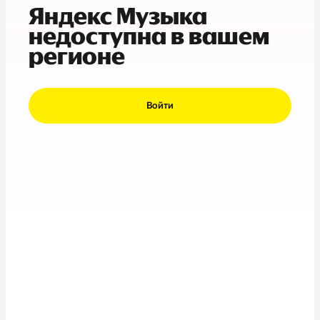
Яндекс Музыка
недоступна в вашем
регионе
Войти