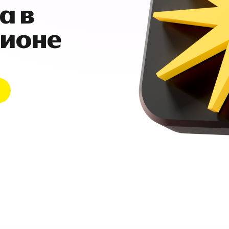
а в
гионе