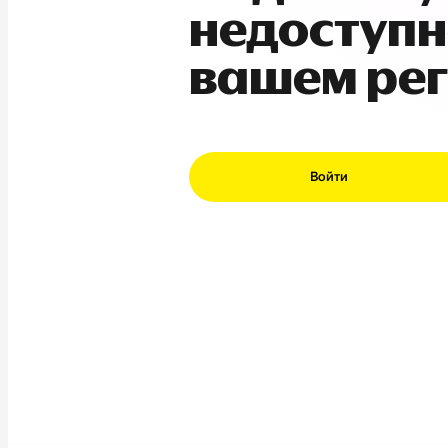
недоступн
вашем ре
Войти