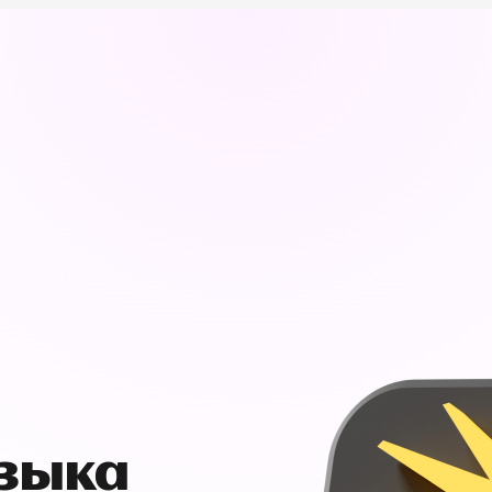
узыка