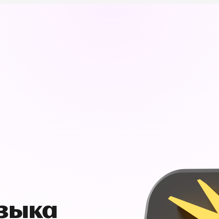
узыка