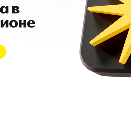
а в
гионе