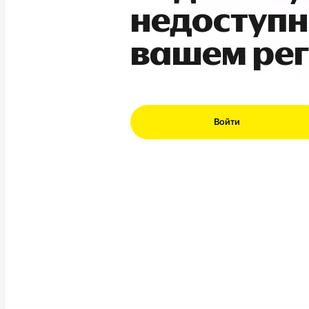
недоступн
вашем ре
Войти