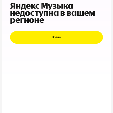
Яндекс Музыка
недоступна в вашем
регионе
Войти