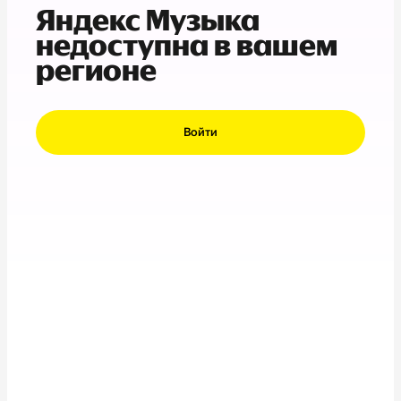
Яндекс Музыка
недоступна в вашем
регионе
Войти