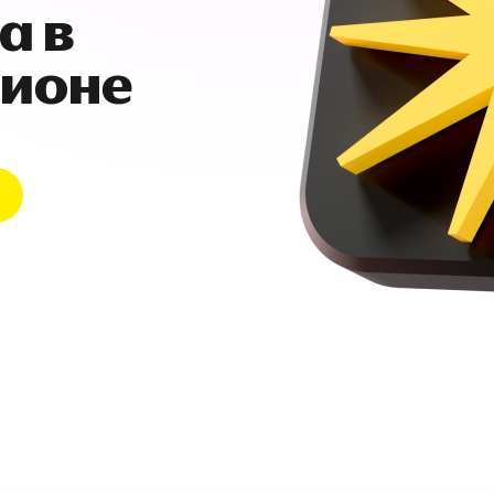
а в
гионе