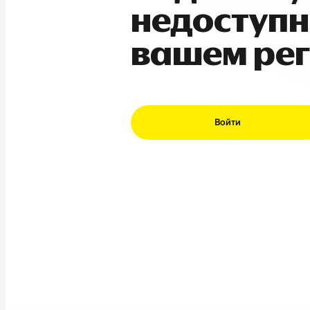
недоступн
вашем ре
Войти