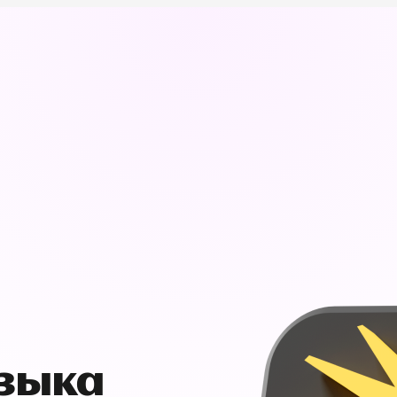
узыка