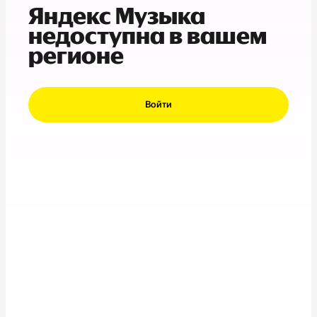
Яндекс Музыка
недоступна в вашем
регионе
Войти