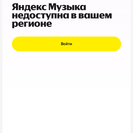
Яндекс Музыка
недоступна в вашем
регионе
Войти