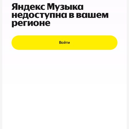
Яндекс Музыка
недоступна в вашем
регионе
Войти